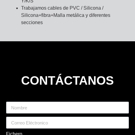
Y/K/S
Trabajamos cables de PVC / Silicona /
Silicona+fibra+Malla metálica y diferentes
secciones
CONTÁCTANOS
Fichero