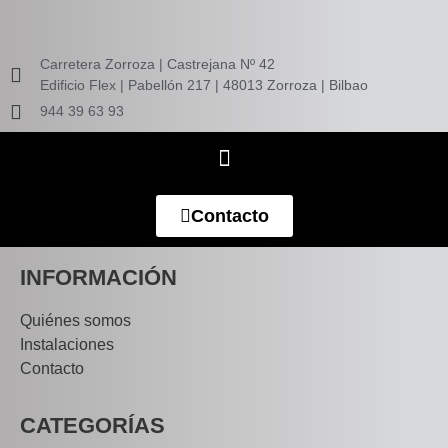
Carretera Zorroza | Castrejana Nº 42
Edificio Flex | Pabellón 217 | 48013 Zorroza | Bilbao
944 39 63 93
Contacto
INFORMACIÓN
Quiénes somos
Instalaciones
Contacto
CATEGORÍAS