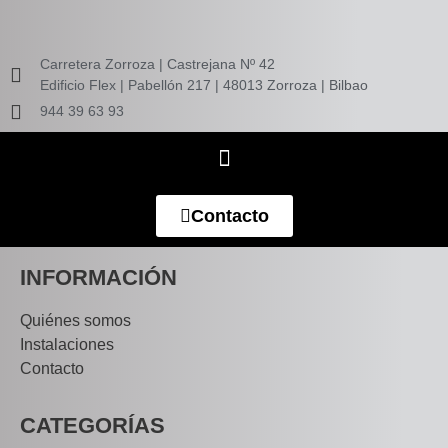
Carretera Zorroza | Castrejana Nº 42
Edificio Flex | Pabellón 217 | 48013 Zorroza | Bilbao
944 39 63 93
Contacto
INFORMACIÓN
Quiénes somos
Instalaciones
Contacto
CATEGORÍAS