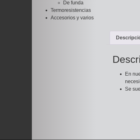
De funda
Termoresistencias
Accesorios y varios
Descripci
Descr
En nue
necesi
Se sue