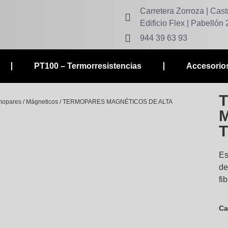
Carretera Zorroza | Cas
Edificio Flex | Pabellón
944 39 63 93
PT100 – Termorresistencias
Accesorios
mopares
/
Mágneticos
/ TERMOPARES MAGNÉTICOS DE ALTA
Es
de
fi
Ca