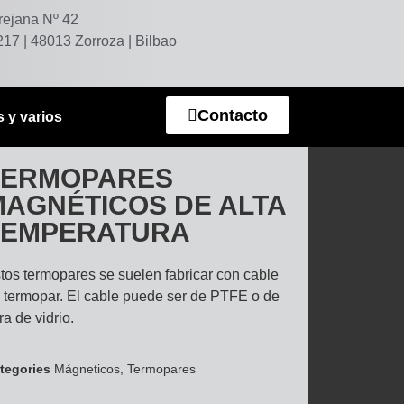
trejana Nº 42
 217 | 48013 Zorroza | Bilbao
Contacto
 y varios
TERMOPARES
MAGNÉTICOS DE ALTA
TEMPERATURA
tos termopares se suelen fabricar con cable
 termopar. El cable puede ser de PTFE o de
bra de vidrio.
tegories
Mágneticos
,
Termopares